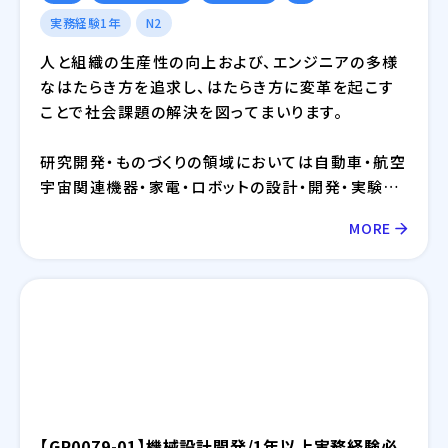
実務経験1年
N2
人と組織の生産性の向上および、エンジニアの多様
なはたらき方を追求し、はたらき方に変革を起こす
ことで社会課題の解決を図ってまいります。
研究開発・ものづくりの領域においては自動車・航空
宇宙関連機器・家電・ロボットの設計・開発・実験に
おけるモデルベース開発（MBD）等を提供しており、
MORE
IT領域においては情報通信、IT/インターネット、EC
分野を中心とした幅広い業界に対してのシステム開
発・インフラ設計・評価検証業務等を提供しておりま
す。さらには、近年需要が拡大しているRPA・IoT・
UWB・ドローン・セキュリティ等の最新技術の活用に
ついても精力的に取り組んでおります。
【GR0079-01】機械設計開発/1年以上実務経験必