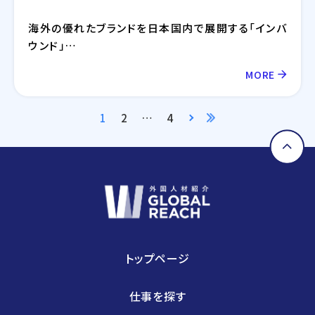
海外の優れたブランドを日本国内で展開する「インバ
ウンド」
自社で開発したブランドを国内で展開する「ドメステ
MORE
ィック」
自社ブランドやノウハウを海外に展開する「アウトバ
ウンド」
1
2
…
4
インバウンド事業では、海外の人気飲食ブランドを日
本市場で展開し、高品質な運営を行っています。
ドメスティック事業では、時代のニーズに合わせて自
社ブランドを開発・拡大しています。
アウトバウンド事業では、アジアや北米など複数の
国で自社ブランドを展開し、グローバルに事業を拡
大しています。
トップページ
仕事を探す