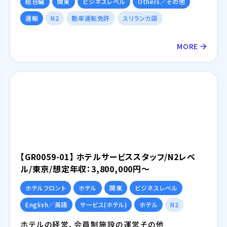
総合職
関東
ビジネスレベル
Others／その他
運輸
N2
動車運転免許
スリランカ語
MORE
【GR0059-01】 ホテルサービススタッフ/N2レベ
ル/東京/想定年収：3,800,000円～
ホテルフロント
ホテル
関東
ビジネスレベル
English／英語
サービス(ホテル)
ホテル
N2
ホテルの経営、会員制施設の運営その他