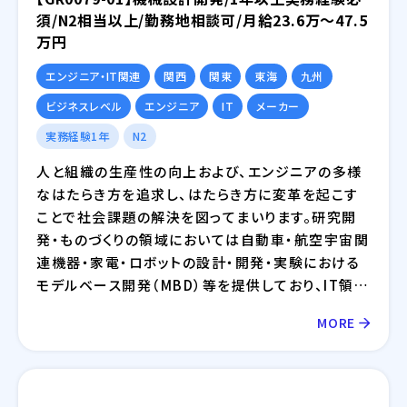
須/N2相当以上/勤務地相談可/月給23.6万～47.5
万円
エンジニア・IT関連
関西
関東
東海
九州
ビジネスレベル
エンジニア
IT
メーカー
実務経験1年
N2
人と組織の生産性の向上および、エンジニアの多様
なはたらき方を追求し、はたらき方に変革を起こす
ことで社会課題の解決を図ってまいります。研究開
発・ものづくりの領域においては自動車・航空宇宙関
連機器・家電・ロボットの設計・開発・実験における
モデルベース開発（MBD）等を提供しており、IT領域
においては情報通信、IT/インターネット、EC分野を
MORE
中心とした幅広い業界に対してのシステム開発・イ
ンフラ設計・評価検証業務等を提供しております。さ
らには、近年需要が拡大しているRPA・IoT・UWB・
ドローン・セキュリティ等の最新技術の活用について