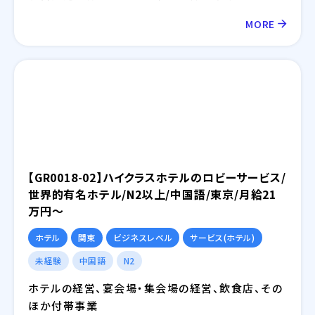
おけるモデルベース開発（MBD）等を提供しており、
MORE
IT領域においては情報通信、IT/インターネット、EC
分野を中心とした幅広い業界に対してのシステム開
発・インフラ設計・評価検証業務等を提供しておりま
す。さらには、近年需要が拡大しているRPA・IoT・
UWB・ドローン・セキュリティ等の最新技術の活用に
ついても精力的に取り組んでおります。
【GR0018-02】ハイクラスホテルのロビーサービス/
世界的有名ホテル/N2以上/中国語/東京/月給21
万円～
ホテル
関東
ビジネスレベル
サービス(ホテル)
未経験
中国語
N2
ホテルの経営、宴会場・集会場の経営、飲食店、その
ほか付帯事業