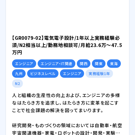
も精力的に取り組んでおります。
【GR0079-02】電気電子設計/1年以上実務経験必
須/N2相当以上/勤務地相談可/月給23.6万～47.5
万円
エンジニア
エンジニア・IT関連
関西
関東
東海
九州
ビジネスレベル
エンジニア
実務経験1年
N2
人と組織の生産性の向上および、エンジニアの多様
なはたらき方を追求し、はたらき方に変革を起こす
ことで社会課題の解決を図ってまいります。
研究開発・ものづくりの領域においては自動車・航空
宇宙関連機器・家電・ロボットの設計・開発・実験に