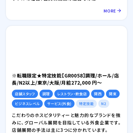
MORE
※転職限定★特定技能【GR0058】調理/ホール/店
⾧/N2以上/東京/大阪/月給272,000 円～
店舗スタッフ
調理
レストラン・飲食店
関西
関東
ビジネスレベル
サービス(外食)
特定技能
N2
こだわりのホスピタリティーと魅力的なブランドを強
みに、グローバル展開を目指している外食企業です。
店舗展開の手法は主に3つに分かれています。