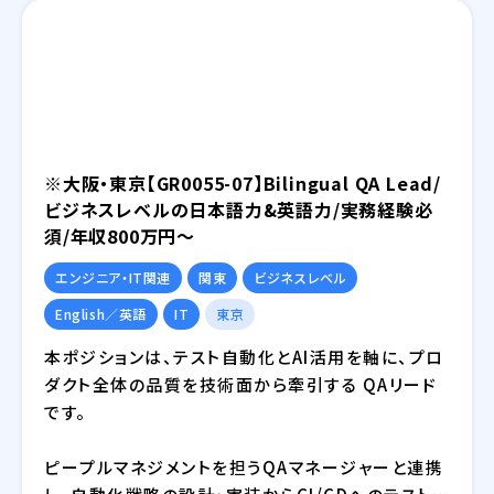
発・インフラ設計・評価検証業務等を提供しておりま
す。さらには、近年需要が拡大しているRPA・IoT・
UWB・ドローン・セキュリティ等の最新技術の活用に
ついても精力的に取り組んでおります。
※大阪・東京【GR0055-07】Bilingual QA Lead/
ビジネスレベルの日本語力&英語力/実務経験必
須/年収800万円～
エンジニア・IT関連
関東
ビジネスレベル
English／英語
IT
東京
本ポジションは、テスト自動化とAI活用を軸に、プロ
ダクト全体の品質を技術面から牽引する QAリード
です。
ピープルマネジメントを担うQAマネージャーと連携