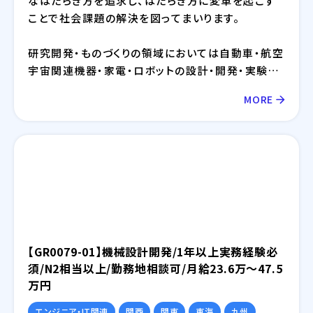
なはたらき方を追求し、はたらき方に変革を起こす
ことで社会課題の解決を図ってまいります。
研究開発・ものづくりの領域においては自動車・航空
宇宙関連機器・家電・ロボットの設計・開発・実験に
おけるモデルベース開発（MBD）等を提供しており、
MORE
IT領域においては情報通信、IT/インターネット、EC
分野を中心とした幅広い業界に対してのシステム開
発・インフラ設計・評価検証業務等を提供しておりま
す。さらには、近年需要が拡大しているRPA・IoT・
UWB・ドローン・セキュリティ等の最新技術の活用に
ついても精力的に取り組んでおります。
【GR0079-01】機械設計開発/1年以上実務経験必
須/N2相当以上/勤務地相談可/月給23.6万～47.5
万円
エンジニア・IT関連
関西
関東
東海
九州