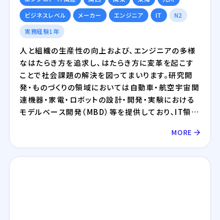
ビジネスレベル
メーカー
エンジニア
IT
N2
実務経験1年
人と組織の生産性の向上および、エンジニアの多様
なはたらき方を追求し、はたらき方に変革を起こす
ことで社会課題の解決を図ってまいります。研究開
発・ものづくりの領域においては自動車・航空宇宙関
連機器・家電・ロボットの設計・開発・実験における
モデルベース開発（MBD）等を提供しており、IT領域
においては情報通信、IT/インターネット、EC分野を
MORE
中心とした幅広い業界に対してのシステム開発・イ
ンフラ設計・評価検証業務等を提供しております。さ
らには、近年需要が拡大しているRPA・IoT・UWB・
ドローン・セキュリティ等の最新技術の活用について
も精力的に取り組んでおります。