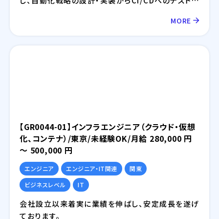
し、自動化戦略の設計・実装からCI/CDへのテスト統
合までをリードするとともに、日本・インドをはじめ
MORE
とする多国籍QAチームの 技術的なハブ（日英ブリッ
ジ） として、品質の底上げを推進していただきます。
QAマネージャーが「人・組織」を、本ポジションが
「技術・自動化・グローバル連携」を担う——という役
割分担を想定しています。
【GR0044-01】インフラエンジニア（クラウド・仮想
化、コンテナ）/東京/未経験OK/月給 280,000 円
～ 500,000 円
エンジニア
エンジニア・IT関連
関東
ビジネスレベル
IT
会社設立以来着実に業績を伸ばし、安定成⾧を遂げ
ております。