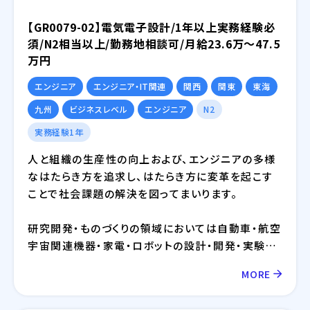
【GR0079-02】電気電子設計/1年以上実務経験必
須/N2相当以上/勤務地相談可/月給23.6万～47.5
万円
エンジニア
エンジニア・IT関連
関西
関東
東海
九州
ビジネスレベル
エンジニア
N2
実務経験1年
人と組織の生産性の向上および、エンジニアの多様
なはたらき方を追求し、はたらき方に変革を起こす
ことで社会課題の解決を図ってまいります。
研究開発・ものづくりの領域においては自動車・航空
宇宙関連機器・家電・ロボットの設計・開発・実験に
おけるモデルベース開発（MBD）等を提供しており、
MORE
IT領域においては情報通信、IT/インターネット、EC
分野を中心とした幅広い業界に対してのシステム開