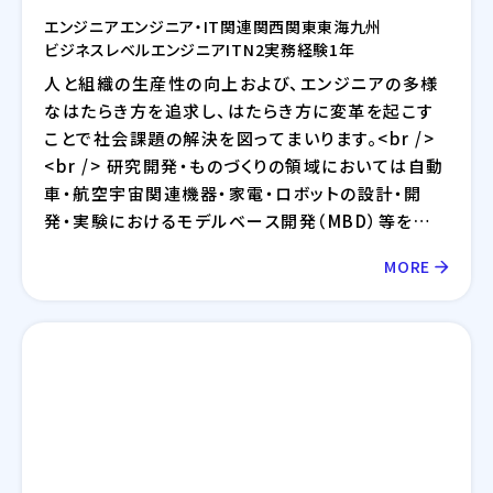
エンジニア
エンジニア・IT関連
関西
関東
東海
九州
ビジネスレベル
エンジニア
IT
N2
実務経験1年
人と組織の生産性の向上および、エンジニアの多様
なはたらき方を追求し、はたらき方に変革を起こす
ことで社会課題の解決を図ってまいります。<br />
<br /> 研究開発・ものづくりの領域においては自動
車・航空宇宙関連機器・家電・ロボットの設計・開
発・実験におけるモデルベース開発（MBD）等を提
供しており、IT領域においては情報通信、IT/インタ
MORE
ーネット、EC分野を中心とした幅広い業界に対して
のシステム開発・インフラ設計・評価検証業務等を提
供しております。さらには、近年需要が拡大している
RPA・IoT・UWB・ドローン・セキュリティ等の最新技
術の活用についても精力的に取り組んでおります。