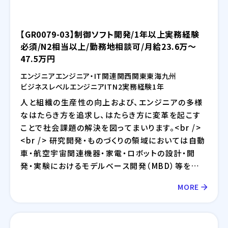
【GR0079-03】制御ソフト開発/1年以上実務経験
必須/N2相当以上/勤務地相談可/月給23.6万～
47.5万円
エンジニア
エンジニア・IT関連
関西
関東
東海
九州
ビジネスレベル
エンジニア
IT
N2
実務経験1年
人と組織の生産性の向上および、エンジニアの多様
なはたらき方を追求し、はたらき方に変革を起こす
ことで社会課題の解決を図ってまいります。<br />
<br /> 研究開発・ものづくりの領域においては自動
車・航空宇宙関連機器・家電・ロボットの設計・開
発・実験におけるモデルベース開発（MBD）等を提
供しており、IT領域においては情報通信、IT/インタ
MORE
ーネット、EC分野を中心とした幅広い業界に対して
のシステム開発・インフラ設計・評価検証業務等を提
供しております。さらには、近年需要が拡大している