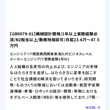
RPA・IoT・UWB・ドローン・セキュリティ等の最新技
術の活用についても精力的に取り組んでおります。
【GR0079-01】機械設計開発/1年以上実務経験必
須/N2相当以上/勤務地相談可/月給23.6万～47.5
万円
エンジニア・IT関連
関西
関東
東海
九州
ビジネスレベル
メーカー
エンジニア
IT
実務経験1年
N2
人と組織の生産性の向上および、エンジニアの多様
なはたらき方を追求し、はたらき方に変革を起こす
ことで社会課題の解決を図ってまいります。研究開
発・ものづくりの領域においては自動車・航空宇宙関
連機器・家電・ロボットの設計・開発・実験における
モデルベース開発（MBD）等を提供しており、IT領域
においては情報通信、IT/インターネット、EC分野を
MORE
中心とした幅広い業界に対してのシステム開発・イ