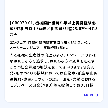
【GR0079-01】機械設計開発/1年以上実務経験必
須/N2相当以上/勤務地相談可/月給23.6万～47.5
万円
エンジニア・IT関連
関西
関東
東海
九州
ビジネスレベル
メーカー
エンジニア
IT
実務経験1年
N2
人と組織の生産性の向上および、エンジニアの多様
なはたらき方を追求し、はたらき方に変革を起こす
ことで社会課題の解決を図ってまいります。研究開
発・ものづくりの領域においては自動車・航空宇宙関
連機器・家電・ロボットの設計・開発・実験における
モデルベース開発（MBD）等を提供しており、IT領域
においては情報通信、IT/インターネット、EC分野を
MORE
中心とした幅広い業界に対してのシステム開発・イ
ンフラ設計・評価検証業務等を提供しております。さ