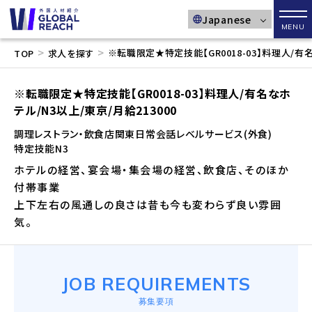
メニ
>
>
※転職限定★特定技能【GR0018-03】料理人/有名
TOP
求人を探す
※転職限定★特定技能【GR0018-03】料理人/有名なホ
テル/N3以上/東京/月給213000
調理
レストラン・飲食店
関東
日常会話レベル
サービス(外食)
特定技能
N3
ホテルの経営、宴会場・集会場の経営、飲食店、そのほか
付帯事業
上下左右の風通しの良さは昔も今も変わらず良い雰囲
気。
JOB REQUIREMENTS
募集要項