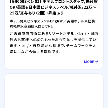
【GR0093-01-01】 ホテルフロントスタッフ/未経験
OK/英語&日本語ビジネスレベル/軽井沢/22万～
25万/賞与あり（2回）・昇給あり
ホテル
関東
ビジネスレベル
English／英語
ホテル
未経験
寮
軽井沢
夜勤
技人国ビザ
N2
井沢銀座商店街にあるリゾートホテル。<br /> 国内
外のお客様へ心のこもったおもてなしを提供してい
ます。<br /> 自然豊かな環境で、チームワークを大
切にしながら働ける職場です。
MORE