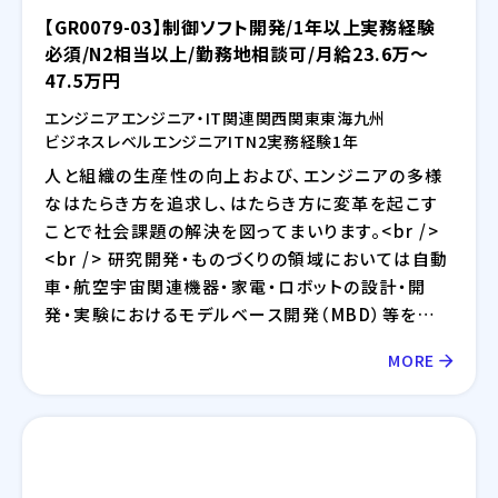
【GR0079-03】制御ソフト開発/1年以上実務経験
必須/N2相当以上/勤務地相談可/月給23.6万～
47.5万円
エンジニア
エンジニア・IT関連
関西
関東
東海
九州
ビジネスレベル
エンジニア
IT
N2
実務経験1年
人と組織の生産性の向上および、エンジニアの多様
なはたらき方を追求し、はたらき方に変革を起こす
ことで社会課題の解決を図ってまいります。<br />
<br /> 研究開発・ものづくりの領域においては自動
車・航空宇宙関連機器・家電・ロボットの設計・開
発・実験におけるモデルベース開発（MBD）等を提
供しており、IT領域においては情報通信、IT/インタ
MORE
ーネット、EC分野を中心とした幅広い業界に対して
のシステム開発・インフラ設計・評価検証業務等を提
供しております。さらには、近年需要が拡大している
RPA・IoT・UWB・ドローン・セキュリティ等の最新技
術の活用についても精力的に取り組んでおります。