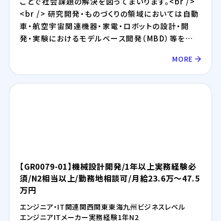
ことで社会課題の解決を図ってまいります。<br />
<br /> 研究開発・ものづくりの領域においては自動
車・航空宇宙関連機器・家電・ロボットの設計・開
発・実験におけるモデルベース開発（MBD）等を提
供しており、IT領域においては情報通信、IT/インタ
MORE
ーネット、EC分野を中心とした幅広い業界に対して
のシステム開発・インフラ設計・評価検証業務等を提
供しております。さらには、近年需要が拡大している
RPA・IoT・UWB・ドローン・セキュリティ等の最新技
術の活用についても精力的に取り組んでおります。
【GR0079-01】機械設計開発/1年以上実務経験必
須/N2相当以上/勤務地相談可/月給23.6万～47.5
万円
エンジニア・IT関連
関西
関東
東海
九州
ビジネスレベル
エンジニア
IT
メーカー
実務経験1年
N2