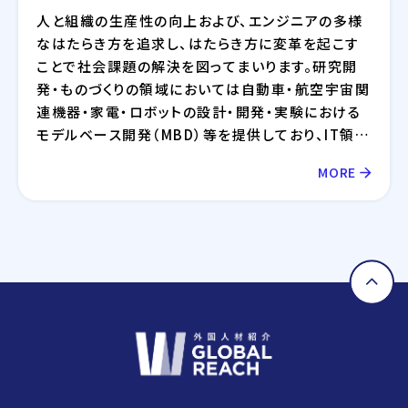
人と組織の生産性の向上および、エンジニアの多様
なはたらき方を追求し、はたらき方に変革を起こす
ことで社会課題の解決を図ってまいります。研究開
発・ものづくりの領域においては自動車・航空宇宙関
連機器・家電・ロボットの設計・開発・実験における
モデルベース開発（MBD）等を提供しており、IT領域
においては情報通信、IT/インターネット、EC分野を
MORE
中心とした幅広い業界に対してのシステム開発・イ
ンフラ設計・評価検証業務等を提供しております。さ
らには、近年需要が拡大しているRPA・IoT・UWB・
ドローン・セキュリティ等の最新技術の活用について
も精力的に取り組んでおります。