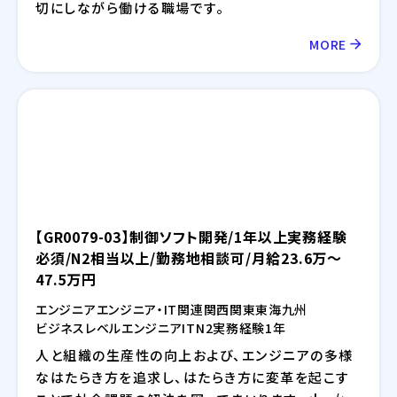
切にしながら働ける職場です。
MORE
【GR0079-03】制御ソフト開発/1年以上実務経験
必須/N2相当以上/勤務地相談可/月給23.6万～
47.5万円
エンジニア
エンジニア・IT関連
関西
関東
東海
九州
ビジネスレベル
エンジニア
IT
N2
実務経験1年
人と組織の生産性の向上および、エンジニアの多様
なはたらき方を追求し、はたらき方に変革を起こす