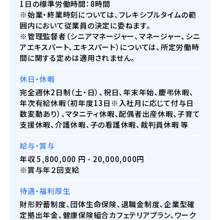
1日の標準労働時間：8時間
※始業・終業時刻については、フレキシブルタイムの範
囲内において従業員の決定に委ねます。
※管理監督者（シニアマネージャー、マネージャー、シニ
アエキスパート、エキスパート）については、所定労働時
間に関する定めは適用されません。
休日・休暇
完全週休2日制（土・日）、祝日、年末年始、慶弔休暇、
年次有給休暇（初年度13日※入社月に応じて付与日
数変動あり）、マタニティ休暇、配偶者出産休暇、子育て
支援休暇、介護休暇、子の看護休暇、裁判員休暇 等
給与・賞与
年収 5,800,000 円 - 20,000,000円
※賞与年２回支給
待遇・福利厚生
財形貯蓄制度、団体生命保険、退職金制度、企業型確
定拠出年金、健康保険組合カフェテリアプラン、ワーク