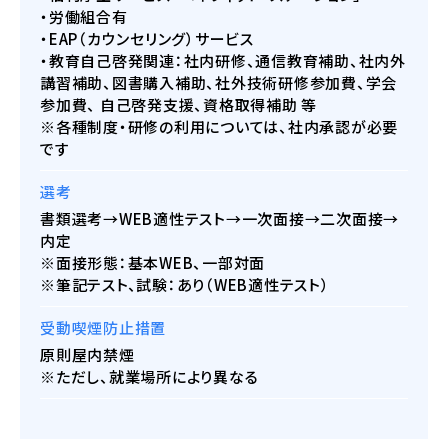
・労働組合有
・EAP（カウンセリング）サービス
・教育自己啓発関連：社内研修、通信教育補助、社内外
講習補助、図書購入補助、社外技術研修参加費、学会
参加費、 自己啓発支援、資格取得補助 等
※各種制度・研修の利用については、社内承認が必要
です
選考
書類選考→WEB適性テスト→一次面接→二次面接→
内定
※面接形態：基本WEB、一部対面
※筆記テスト、試験：あり（WEB適性テスト）
受動喫煙防止措置
原則屋内禁煙
※ただし、就業場所により異なる