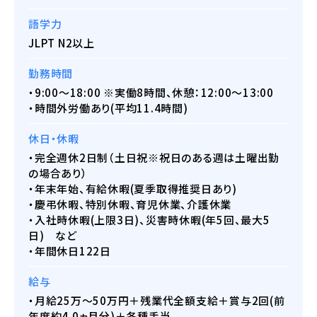
語学力
JLPT N2以上
勤務時間
・9:00～18:00 ※実働8時間、休憩：12:00～13:00
・時間外労働あり(平均11.4時間)
休日・休暇
・完全週休2日制（土日祝※祝日のある週は土曜出勤
の場合あり）
・年末年始、有給休暇(夏季取得推奨日あり)
・慶弔休暇、特別休暇、育児休業、介護休業
・入社時休暇(上限3日)、災害時休暇(年5回、最大5
日) など
・年間休日122日
給与
・月給25万～50万円＋残業代全額支給＋賞与2回(前
年度約4.0ヵ月分)＋各種手当