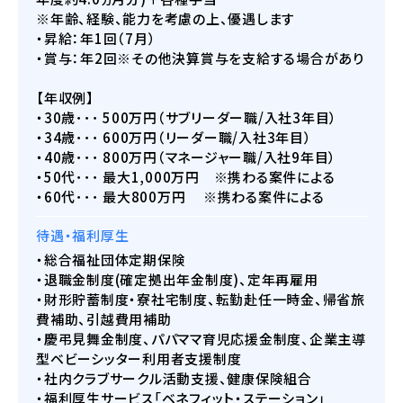
※年齢、経験、能力を考慮の上、優遇します
・昇給：年1回（7月）
・賞与：年2回※その他決算賞与を支給する場合があり
【年収例】
・30歳･･･ 500万円（サブリーダー職/入社3年目）
・34歳･･･ 600万円（リーダー職/入社3年目）
・40歳･･･ 800万円（マネージャー職/入社9年目）
・50代･･･ 最大1,000万円 ※携わる案件による
・60代･･･ 最大800万円 ※携わる案件による
待遇・福利厚生
・総合福祉団体定期保険
・退職金制度(確定拠出年金制度)、定年再雇用
・財形貯蓄制度・寮社宅制度、転勤赴任一時金、帰省旅
費補助、引越費用補助
・慶弔見舞金制度、パパママ育児応援金制度、企業主導
型ベビーシッター利用者支援制度
・社内クラブサークル活動支援、健康保険組合
・福利厚生サービス「ベネフィット・ステーション」