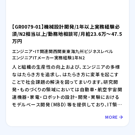
【GR0079-01】機械設計開発/1年以上実務経験必
須/N2相当以上/勤務地相談可/月給23.6万～47.5
万円
エンジニア・IT関連
関西
関東
東海
九州
ビジネスレベル
エンジニア
IT
メーカー
実務経験1年
N2
人と組織の生産性の向上および、エンジニアの多様
なはたらき方を追求し、はたらき方に変革を起こす
ことで社会課題の解決を図ってまいります。研究開
発・ものづくりの領域においては自動車・航空宇宙関
連機器・家電・ロボットの設計・開発・実験における
モデルベース開発（MBD）等を提供しており、IT領域
においては情報通信、IT/インターネット、EC分野を
MORE
中心とした幅広い業界に対してのシステム開発・イ
ンフラ設計・評価検証業務等を提供しております。さ
らには、近年需要が拡大しているRPA・IoT・UWB・