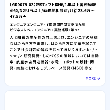
【GR0079-03】制御ソフト開発/1年以上実務経験
必須/N2相当以上/勤務地相談可/月給23.6万～
47.5万円
エンジニア
エンジニア・IT関連
関西
関東
東海
九州
ビジネスレベル
エンジニア
IT
実務経験1年
N2
人と組織の生産性の向上および、エンジニアの多様
なはたらき方を追求し、はたらき方に変革を起こす
ことで社会課題の解決を図ってまいります。<br />
<br /> 研究開発・ものづくりの領域においては自動
車・航空宇宙関連機器・家電・ロボットの設計・開
発・実験におけるモデルベース開発（MBD）等を提
供しており、IT領域においては情報通信、IT/インタ
MORE
ーネット、EC分野を中心とした幅広い業界に対して
のシステム開発・インフラ設計・評価検証業務等を提
供しております。さらには、近年需要が拡大している
RPA・IoT・UWB・ドローン・セキュリティ等の最新技
術の活用についても精力的に取り組んでおります。