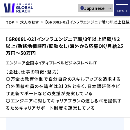
メニ
>
>
【GR0081-02】インフラエンジニア職/3年以上
TOP
求人を探す
【GR0081-02】インフラエンジニア職/3年以上経験/N2
以上/勤務地相談可/転勤なし/海外から応募OK/月給25
万円～50万円
エンジニア
全国
ネイティブレベル
ビジネスレベル
IT
【会社、仕事の特徴・魅力】
〇万全の教育体制で自分自身のスキルアップを追求する
〇外国籍社員の在籍者は310名と多く、日本語研修やビ
ザ更新サポートなどの支援が充実している
〇エンジニアに対してキャリアプランの道しるべを提供す
るためキャリアサポート制度を運営している