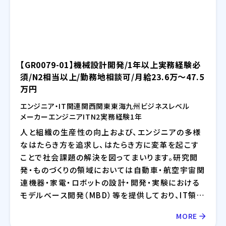
術の活用についても精力的に取り組んでおります。
【GR0079-01】機械設計開発/1年以上実務経験必
須/N2相当以上/勤務地相談可/月給23.6万～47.5
万円
エンジニア・IT関連
関西
関東
東海
九州
ビジネスレベル
メーカー
エンジニア
IT
N2
実務経験1年
人と組織の生産性の向上および、エンジニアの多様
なはたらき方を追求し、はたらき方に変革を起こす
ことで社会課題の解決を図ってまいります。研究開
発・ものづくりの領域においては自動車・航空宇宙関
連機器・家電・ロボットの設計・開発・実験における
モデルベース開発（MBD）等を提供しており、IT領域
においては情報通信、IT/インターネット、EC分野を
MORE
中心とした幅広い業界に対してのシステム開発・イ