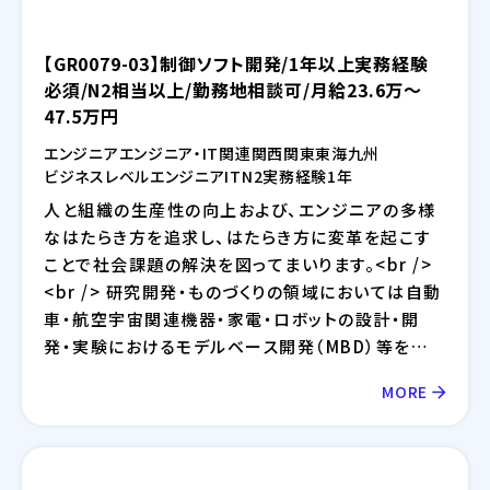
【GR0079-03】制御ソフト開発/1年以上実務経験
必須/N2相当以上/勤務地相談可/月給23.6万～
47.5万円
エンジニア
エンジニア・IT関連
関西
関東
東海
九州
ビジネスレベル
エンジニア
IT
N2
実務経験1年
人と組織の生産性の向上および、エンジニアの多様
なはたらき方を追求し、はたらき方に変革を起こす
ことで社会課題の解決を図ってまいります。<br />
<br /> 研究開発・ものづくりの領域においては自動
車・航空宇宙関連機器・家電・ロボットの設計・開
発・実験におけるモデルベース開発（MBD）等を提
供しており、IT領域においては情報通信、IT/インタ
MORE
ーネット、EC分野を中心とした幅広い業界に対して
のシステム開発・インフラ設計・評価検証業務等を提
供しております。さらには、近年需要が拡大している
RPA・IoT・UWB・ドローン・セキュリティ等の最新技